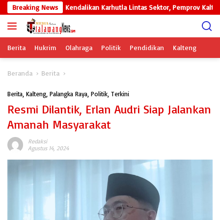
Langsung
g Nusa
Breaking News
Kendalikan Karhutla Lintas Sektor, Pemprov Kalteng Mon
ke
konten
Berita
Hukrim
Olahraga
Politik
Pendidikan
Kalteng
Beranda
Berita
Berita
,
Kalteng
,
Palangka Raya
,
Politik
,
Terkini
Resmi Dilantik, Erlan Audri Siap Jalankan
Amanah Masyarakat
Redaksi
Agustus 14, 2024