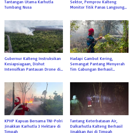
Tantangan Utama Karhutla
Sektor, Pemprov Kalteng
Tumbang Nusa
Monitor Titik Panas Langsung
dari Istana Isen Mulang
Gubernur Kalteng Instruksikan
Hadapi Gambut Kering,
Kesiapsiagaan, Dishut
Semangat Pantang Menyerah
Intensifkan Pantauan Drone di
Tim Gabungan Berhasil
Tahura
Jinakkan Api di Sabaru
KPHP Kapuas Bersama TNI-Polri
Tantang Keterbatasan Air,
Jinakkan Karhutla 3 Hektare di
Dalkarhutla Kalteng Berhasil
Timpah
Jinakkan Api di Timpah