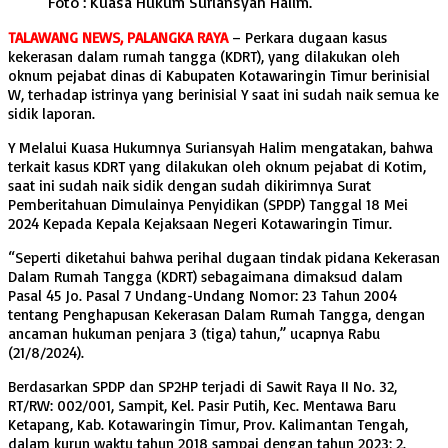
Foto : Kuasa Hukum Suriansyah Halim.
TALAWANG NEWS, PALANGKA RAYA
– Perkara dugaan kasus
kekerasan dalam rumah tangga (KDRT), yang dilakukan oleh
oknum pejabat dinas di Kabupaten Kotawaringin Timur berinisial
W, terhadap istrinya yang berinisial Y saat ini sudah naik semua ke
sidik laporan.
Y Melalui Kuasa Hukumnya Suriansyah Halim mengatakan, bahwa
terkait kasus KDRT yang dilakukan oleh oknum pejabat di Kotim,
saat ini sudah naik sidik dengan sudah dikirimnya Surat
Pemberitahuan Dimulainya Penyidikan (SPDP) Tanggal 18 Mei
2024 Kepada Kepala Kejaksaan Negeri Kotawaringin Timur.
“Seperti diketahui bahwa perihal dugaan tindak pidana Kekerasan
Dalam Rumah Tangga (KDRT) sebagaimana dimaksud dalam
Pasal 45 Jo. Pasal 7 Undang-Undang Nomor: 23 Tahun 2004
tentang Penghapusan Kekerasan Dalam Rumah Tangga, dengan
ancaman hukuman penjara 3 (tiga) tahun,” ucapnya Rabu
(21/8/2024).
Berdasarkan SPDP dan SP2HP terjadi di Sawit Raya II No. 32,
RT/RW: 002/001, Sampit, Kel. Pasir Putih, Kec. Mentawa Baru
Ketapang, Kab. Kotawaringin Timur, Prov. Kalimantan Tengah,
dalam kurun waktu tahun 2018 sampai dengan tahun 2023; 2.