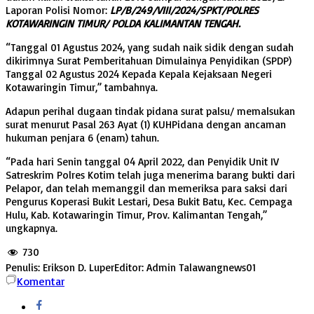
Laporan Polisi Nomor:
LP/B/249/VIII/2024/SPKT/POLRES
KOTAWARINGIN TIMUR/ POLDA KALIMANTAN TENGAH.
“Tanggal 01 Agustus 2024, yang sudah naik sidik dengan sudah
dikirimnya Surat Pemberitahuan Dimulainya Penyidikan (SPDP)
Tanggal 02 Agustus 2024 Kepada Kepala Kejaksaan Negeri
Kotawaringin Timur,” tambahnya.
Adapun perihal dugaan tindak pidana surat palsu/ memalsukan
surat menurut Pasal 263 Ayat (1) KUHPidana dengan ancaman
hukuman penjara 6 (enam) tahun.
“Pada hari Senin tanggal 04 April 2022, dan Penyidik Unit IV
Satreskrim Polres Kotim telah juga menerima barang bukti dari
Pelapor, dan telah memanggil dan memeriksa para saksi dari
Pengurus Koperasi Bukit Lestari, Desa Bukit Batu, Kec. Cempaga
Hulu, Kab. Kotawaringin Timur, Prov. Kalimantan Tengah,”
ungkapnya.
730
Penulis: Erikson D. Luper
Editor: Admin Talawangnews01
Komentar