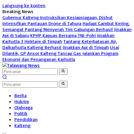
Langsung ke konten
Breaking News
Gubernur Kalteng Instruksikan Kesiapsiagaan, Dishut
Intensifkan Pantauan Drone di Tahura
Hadapi Gambut Kering,
Semangat Pantang Menyerah Tim Gabungan Berhasil Jinakkan
Api di Sabaru
KPHP Kapuas Bersama TNI-Polri Jinakkan
Karhutla 3 Hektare di Timpah
Tantang Keterbatasan Air,
Dalkarhutla Kalteng Berhasil Jinakkan Api di Timpah
Usai
Dilantik, GP Ansor Kalteng Tancap Gas Jalankan Program
Ekonomi dan Penanganan Karhutla
Berita
Hukrim
Olahraga
Politik
Pendidikan
Kalteng