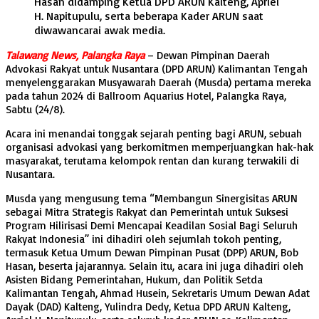
Hasan didamping Ketua DPD ARUN Kalteng, Apriel
H. Napitupulu, serta beberapa Kader ARUN saat
diwawancarai awak media.
Talawang News, Palangka Raya
– Dewan Pimpinan Daerah
Advokasi Rakyat untuk Nusantara (DPD ARUN) Kalimantan Tengah
menyelenggarakan Musyawarah Daerah (Musda) pertama mereka
pada tahun 2024 di Ballroom Aquarius Hotel, Palangka Raya,
Sabtu (24/8).
Acara ini menandai tonggak sejarah penting bagi ARUN, sebuah
organisasi advokasi yang berkomitmen memperjuangkan hak-hak
masyarakat, terutama kelompok rentan dan kurang terwakili di
Nusantara.
Musda yang mengusung tema “Membangun Sinergisitas ARUN
sebagai Mitra Strategis Rakyat dan Pemerintah untuk Suksesi
Program Hilirisasi Demi Mencapai Keadilan Sosial Bagi Seluruh
Rakyat Indonesia” ini dihadiri oleh sejumlah tokoh penting,
termasuk Ketua Umum Dewan Pimpinan Pusat (DPP) ARUN, Bob
Hasan, beserta jajarannya. Selain itu, acara ini juga dihadiri oleh
Asisten Bidang Pemerintahan, Hukum, dan Politik Setda
Kalimantan Tengah, Ahmad Husein, Sekretaris Umum Dewan Adat
Dayak (DAD) Kalteng, Yulindra Dedy, Ketua DPD ARUN Kalteng,