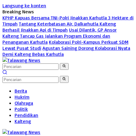
Langsung ke konten
Breaking News
KPHP Kapuas Bersama TNI-Polri Jinakkan Karhutla 3 Hektare di
Timpah
Tantang Keterbatasan Air, Dalkarhutla Kalteng
Berhasil Jinakkan Api di Timpah
Usai Dilantik, GP Ansor
Kalteng Tancap Gas Jalankan Program Ekonomi dan
Penanganan Karhutla
Kolaborasi Polri-Kampus Perkuat SDM
Lewat Pusat Studi
Agustan Saining Dorong Kolaborasi Nyata
Demi Kalteng Bebas Karhutla
Berita
Hukrim
Olahraga
Politik
Pendidikan
Kalteng