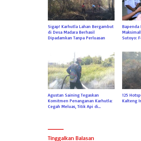
Sigap! Karhutla Lahan Bergambut
Bapenda K
di Desa Madara Berhasil
Maksimalk
Dipadamkan Tanpa Perluasan
Sutoyo: 
Bukan Pr
Agustan Saining Tegaskan
125 Hotsp
Komitmen Penanganan Karhutla:
Kalteng 
Cegah Meluas, Titik Api di
Langkai Berhasil Dipadamkan
Tinggalkan Balasan