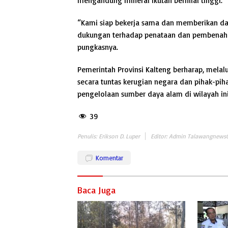
mengandung mineral ikutan bernilai tinggi.
“Kami siap bekerja sama dan memberikan da
dukungan terhadap penataan dan pembenaha
pungkasnya.
Pemerintah Provinsi Kalteng berharap, melal
secara tuntas kerugian negara dan pihak-pih
pengelolaan sumber daya alam di wilayah ini 
39
Penulis: Erikson D. Luper
Editor: Admin Talawangnews
Komentar
Baca Juga