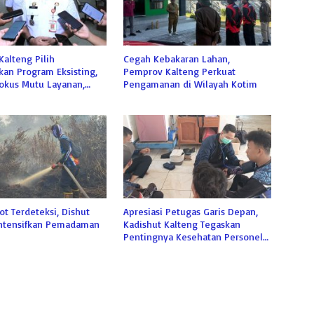
alteng Pilih
Cegah Kebakaran Lahan,
an Program Eksisting,
Pemprov Kalteng Perkuat
Fokus Mutu Layanan,
Pengamanan di Wilayah Kotim
oyek Baru
ot Terdeteksi, Dishut
Apresiasi Petugas Garis Depan,
Intensifkan Pemadaman
Kadishut Kalteng Tegaskan
Pentingnya Kesehatan Personel
Damkar