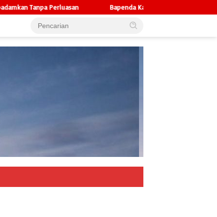
 Perluasan
Bapenda Kalteng Pilih Maksimalkan Program Eksist