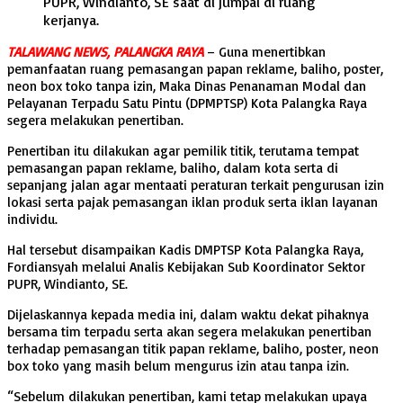
PUPR, Windianto, SE saat di jumpai di ruang
kerjanya.
TALAWANG NEWS, PALANGKA RAYA
– Guna menertibkan
pemanfaatan ruang pemasangan papan reklame, baliho, poster,
neon box toko tanpa izin, Maka Dinas Penanaman Modal dan
Pelayanan Terpadu Satu Pintu (DPMPTSP) Kota Palangka Raya
segera melakukan penertiban.
Penertiban itu dilakukan agar pemilik titik, terutama tempat
pemasangan papan reklame, baliho, dalam kota serta di
sepanjang jalan agar mentaati peraturan terkait pengurusan izin
lokasi serta pajak pemasangan iklan produk serta iklan layanan
individu.
Hal tersebut disampaikan Kadis DMPTSP Kota Palangka Raya,
Fordiansyah melalui Analis Kebijakan Sub Koordinator Sektor
PUPR, Windianto, SE.
Dijelaskannya kepada media ini, dalam waktu dekat pihaknya
bersama tim terpadu serta akan segera melakukan penertiban
terhadap pemasangan titik papan reklame, baliho, poster, neon
box toko yang masih belum mengurus izin atau tanpa izin.
“Sebelum dilakukan penertiban, kami tetap melakukan upaya