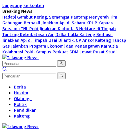
Langsung ke konten
Breaking News
Hadapi Gambut Kering, Semangat Pantang Menyerah Tim
Gabungan Berhasil Jinakkan Api di Sabaru
KPHP Kapuas
Bersama TNI-Polri Jinakkan Karhutla 3 Hektare di Timpah
Tantang Keterbatasan Air, Dalkarhutla Kalteng Berhasil
Jinakkan Api di Timpah
Usai Dilantik, GP Ansor Kalteng Tancap
Gas Jalankan Program Ekonomi dan Penanganan Karhutla
Kolaborasi Polri-Kampus Perkuat SDM Lewat Pusat Studi
Berita
Hukrim
Olahraga
Politik
Pendidikan
Kalteng